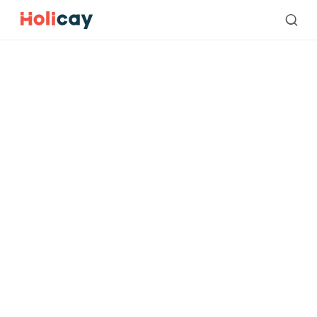
Holicay 与 Wanderlog
Holicay 与 Wanderlog