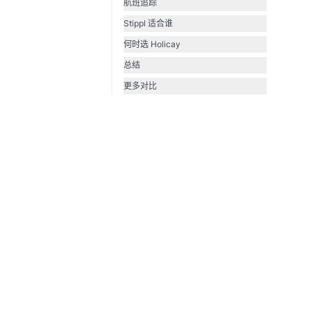
航班追踪
Stippl 适合谁
何时选 Holicay
总结
更多对比