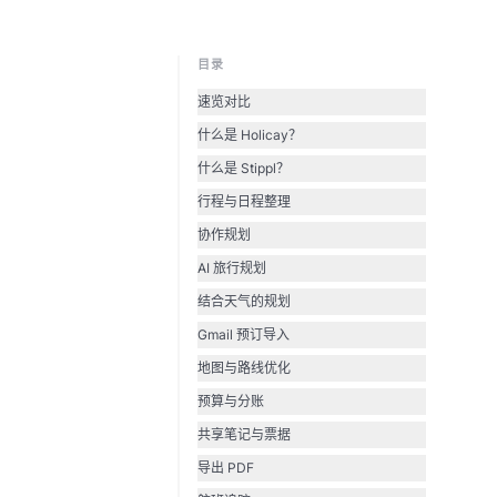
目录
速览对比
什么是 Holicay？
什么是 Stippl？
行程与日程整理
协作规划
AI 旅行规划
结合天气的规划
Gmail 预订导入
地图与路线优化
预算与分账
共享笔记与票据
导出 PDF