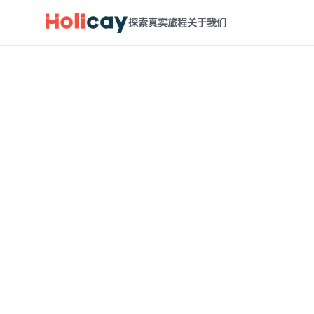
探索真实旅程
关于我们
Holicay 与 Stippl
Holicay 与 Stippl