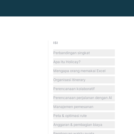
ISI
Perbandingan singkat
Apa itu Holicay?
Mengapa orang memakai Excel
Organisasi itinerary
Perencanaan kolaboratif
Perencanaan perjalanan dengan AI
Manajemen pemesanan
Peta & optimasi rute
Anggaran & pembagian biaya
Pembaruan waktu nyata