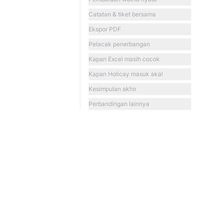
Catatan & tiket bersama
Ekspor PDF
Pelacak penerbangan
Kapan Excel masih cocok
Kapan Holicay masuk akal
Kesimpulan akhir
Perbandingan lainnya