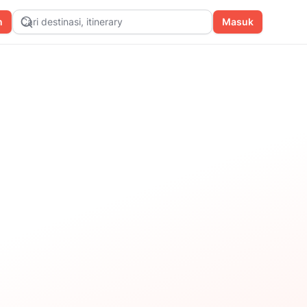
n
Cari destinasi, itinerary
Masuk